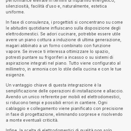
performance elevate in termini di risparmio energetico,
silenziosità, facilità d’uso e, naturalmente, estetica
uniforme.
In fase di consulenza, i progettisti si concentrano su come
le abitudini quotidiane influiscano sulla disposizione degli
elettrodomestici. Se adori cucinare, potrebbe essere utile
avere un piano cottura a induzione di ultima generazione,
magari abbinato a un forno combinato con funzione
vapore. Se invece ti interessa ottimizzare lo spazio,
potresti puntare su frigoriferi a incasso o su sistemi di
aspirazione integrati nel piano. Tutto viene configurato al
millimetro, in armonia con lo stile della cucina e con le tue
esigenze.
Un vantaggio chiave di questa integrazione è la
semplificazione delle operazioni di installazione e allaccio.
Avendo un unico referente per mobili ed elettrodomestici,
si riducono tempi e possibili errori in cantiere. Ogni
cablaggio e collegamento viene pianificato con precisione
in fase di progettazione, eliminando sorprese e risolvendo
a monte eventuali criticità.
Infine, la scelta di elettrodomestici di qualità non solo