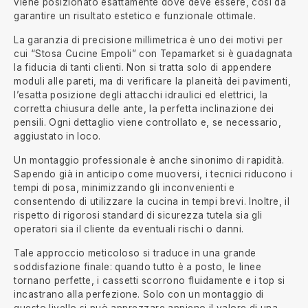
viene posizionato esattamente dove deve essere, così da
garantire un risultato estetico e funzionale ottimale.
La garanzia di precisione millimetrica è uno dei motivi per
cui “Stosa Cucine Empoli” con Tepamarket si è guadagnata
la fiducia di tanti clienti. Non si tratta solo di appendere
moduli alle pareti, ma di verificare la planeità dei pavimenti,
l’esatta posizione degli attacchi idraulici ed elettrici, la
corretta chiusura delle ante, la perfetta inclinazione dei
pensili. Ogni dettaglio viene controllato e, se necessario,
aggiustato in loco.
Un montaggio professionale è anche sinonimo di rapidità.
Sapendo già in anticipo come muoversi, i tecnici riducono i
tempi di posa, minimizzando gli inconvenienti e
consentendo di utilizzare la cucina in tempi brevi. Inoltre, il
rispetto di rigorosi standard di sicurezza tutela sia gli
operatori sia il cliente da eventuali rischi o danni.
Tale approccio meticoloso si traduce in una grande
soddisfazione finale: quando tutto è a posto, le linee
tornano perfette, i cassetti scorrono fluidamente e i top si
incastrano alla perfezione. Solo con un montaggio di