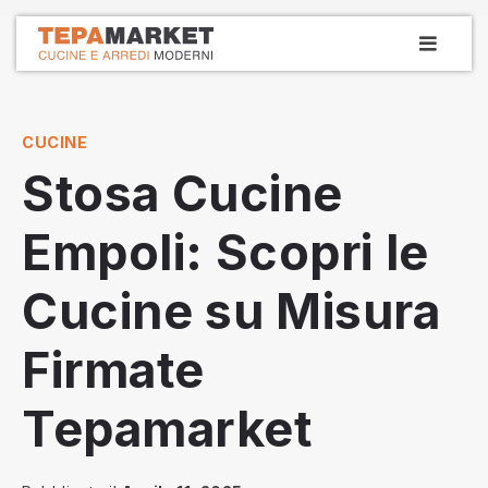
Vai
MEN
la
PRIN
Tepamarket
Cucine e arredamenti dal 1979
contenuto
CUCINE
Stosa Cucine
Empoli: Scopri le
Cucine su Misura
Firmate
Tepamarket