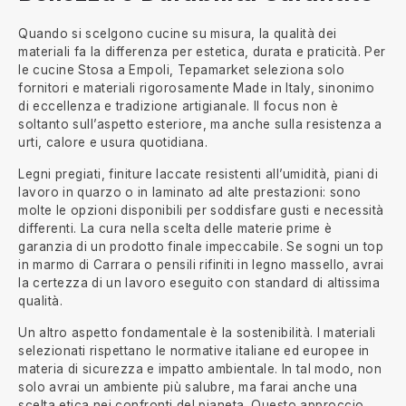
Quando si scelgono cucine su misura, la qualità dei
materiali fa la differenza per estetica, durata e praticità. Per
le cucine Stosa a Empoli, Tepamarket seleziona solo
fornitori e materiali rigorosamente Made in Italy, sinonimo
di eccellenza e tradizione artigianale. Il focus non è
soltanto sull’aspetto esteriore, ma anche sulla resistenza a
urti, calore e usura quotidiana.
Legni pregiati, finiture laccate resistenti all’umidità, piani di
lavoro in quarzo o in laminato ad alte prestazioni: sono
molte le opzioni disponibili per soddisfare gusti e necessità
differenti. La cura nella scelta delle materie prime è
garanzia di un prodotto finale impeccabile. Se sogni un top
in marmo di Carrara o pensili rifiniti in legno massello, avrai
la certezza di un lavoro eseguito con standard di altissima
qualità.
Un altro aspetto fondamentale è la sostenibilità. I materiali
selezionati rispettano le normative italiane ed europee in
materia di sicurezza e impatto ambientale. In tal modo, non
solo avrai un ambiente più salubre, ma farai anche una
scelta etica nei confronti del pianeta. Questo approccio