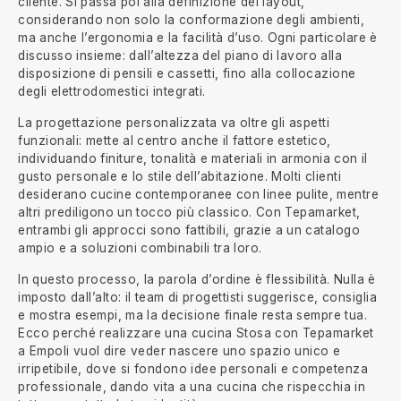
cliente. Si passa poi alla definizione del layout,
considerando non solo la conformazione degli ambienti,
ma anche l’ergonomia e la facilità d’uso. Ogni particolare è
discusso insieme: dall’altezza del piano di lavoro alla
disposizione di pensili e cassetti, fino alla collocazione
degli elettrodomestici integrati.
La progettazione personalizzata va oltre gli aspetti
funzionali: mette al centro anche il fattore estetico,
individuando finiture, tonalità e materiali in armonia con il
gusto personale e lo stile dell’abitazione. Molti clienti
desiderano cucine contemporanee con linee pulite, mentre
altri prediligono un tocco più classico. Con Tepamarket,
entrambi gli approcci sono fattibili, grazie a un catalogo
ampio e a soluzioni combinabili tra loro.
In questo processo, la parola d’ordine è flessibilità. Nulla è
imposto dall’alto: il team di progettisti suggerisce, consiglia
e mostra esempi, ma la decisione finale resta sempre tua.
Ecco perché realizzare una cucina Stosa con Tepamarket
a Empoli vuol dire veder nascere uno spazio unico e
irripetibile, dove si fondono idee personali e competenza
professionale, dando vita a una cucina che rispecchia in