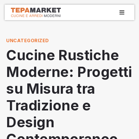
Vai
MEN
la
PRIN
Tepamarket
Cucine e arredamenti dal 1979
contenuto
UNCATEGORIZED
Cucine Rustiche
Moderne: Progetti
su Misura tra
Tradizione e
Design