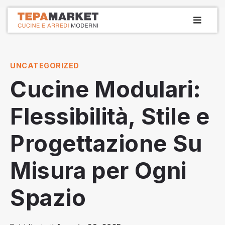
Vai
MEN
la
PRIN
Tepamarket
Cucine e arredamenti dal 1979
contenuto
UNCATEGORIZED
Cucine Modulari:
Flessibilità, Stile e
Progettazione Su
Misura per Ogni
Spazio