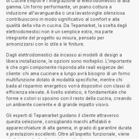
di Cucine Empoli è l’integrazione di elettrodomestici di alta
gamma. Un forno performante, un piano cottura a
induzione all’avanguardia o una lavastoviglie silenziosa
contribuiscono in modo significativo al comfort e alla
qualità della vita in cucina. Da Tepamarket, la scelta degli
elettrodomestici non è un semplice extra, ma parte
integrante del progetto su misura, pensato per
armonizzarsi con lo stile e le finiture.
Dagli elettrodomestici da incasso ai modelli di design a
libera installazione, le opzioni sono molteplici. L’importante
è che ogni componente risponda alle reali esigenze del
cliente: chi ama cucinare a lungo avrà bisogno di un forno
multifunzione dotato di modalità specifiche, mentre chi
bada al risparmio energetico vorrà dispositivi con classi di
efficienza elevate. A livello estetico, è fondamentale che
forme e colori si sposino con il resto della cucina, creando
un ambiente coerente e di grande impatto visivo.
Gli esperti di Tepamarket guidano il cliente attraverso
questa selezione, consigliando marchi affidabili e
apparecchiature di alta gamma, in grado di garantire durata
e prestazioni eccellenti. Oltre all’aspetto funzionale, viene