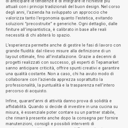
di anticipare le tendenze e di integrare le richieste più
attuali con i principi tradizionali del buon design. Nel corso
degli anni, l’azienda ha sviluppato un approccio che
valorizza tanto l’ergonomia quanto l’estetica, evitando
soluzioni “precostruite” e generiche. Ogni dettaglio, dalle
finiture all’impiantistica, è calibrato in base alle reali
necessità di chi abiterà lo spazio.
L’esperienza permette anche di gestire le fasi di lavoro con
grande fluidità: dal rilievo misure alla definizione di un
layout ottimale, fino all’installazione. Grazie a decenni di
progetti realizzati con successo, gli esperti di Tepamarket
sanno anticipare criticità, offrire spunti creativi e garantire
una qualità costante. Non a caso, chi ha avuto modo di
collaborare con l’azienda apprezza soprattutto la
professionalità, la puntualità e la trasparenza nell’intero
percorso di acquisto.
Infine, quarant’anni di attività danno prova di solidità e
affidabilità. Quando si decide di investire in una cucina su
misura, è essenziale poter contare su un partner stabile,
che rimarrà presente anche dopo la consegna per fornire
manutenzioni, consigli e possibili interventi di