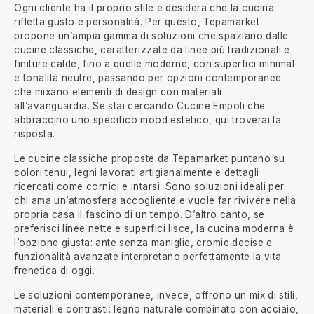
Ogni cliente ha il proprio stile e desidera che la cucina
rifletta gusto e personalità. Per questo, Tepamarket
propone un’ampia gamma di soluzioni che spaziano dalle
cucine classiche, caratterizzate da linee più tradizionali e
finiture calde, fino a quelle moderne, con superfici minimal
e tonalità neutre, passando per opzioni contemporanee
che mixano elementi di design con materiali
all’avanguardia. Se stai cercando Cucine Empoli che
abbraccino uno specifico mood estetico, qui troverai la
risposta.
Le cucine classiche proposte da Tepamarket puntano su
colori tenui, legni lavorati artigianalmente e dettagli
ricercati come cornici e intarsi. Sono soluzioni ideali per
chi ama un’atmosfera accogliente e vuole far rivivere nella
propria casa il fascino di un tempo. D’altro canto, se
preferisci linee nette e superfici lisce, la cucina moderna è
l’opzione giusta: ante senza maniglie, cromie decise e
funzionalità avanzate interpretano perfettamente la vita
frenetica di oggi.
Le soluzioni contemporanee, invece, offrono un mix di stili,
materiali e contrasti: legno naturale combinato con acciaio,