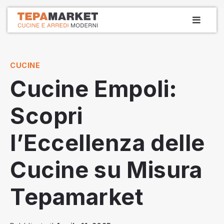
Vai
MEN
la
PRIN
Tepamarket
Cucine e arredamenti dal 1979
contenuto
CUCINE
Cucine Empoli:
Scopri
l’Eccellenza delle
Cucine su Misura
Tepamarket