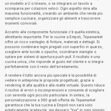
un modello a U o lineare, o se integrare un tavolo a
scomparsa per colazioni veloci. Ogni aspetto mira alla
massima funzionalità, creando un ambiente che renda più
semplice cucinare, organizzare gli alimenti e trascorrere
momenti conviviali.
Accanto alla componente funzionale c’è quella estetica,
altrettanto importante. Per le cucine a Empoli, Tepamarket
offre un ricco ventaglio di finiture, materiali e dettagli. Si
possono combinare legni pregiati con superfici in quarzo,
scegliere ante lucide o opache, coordinare maniglie o
optare per sistemi di apertura push-pull. Il risultato è una
cucina unica, che risponde al gusto del cliente e si integra
perfettamente con il resto dell’arredamento.
A rendere il tutto ancora più speciale è la possibilità di
vedere in anteprima le proposte progettuali, grazie a
rendering di alta qualità e alla realtà virtuale. Questo riduce
il rischio di errori o incomprensioni e consente di scegliere
con serenità ogni piccolo particolare. In sintesi, la
personalizzazione a 360 gradi offerta da Tepamarket
garantisce che la tua cucina a Empoli non sarà solo
esteticamente gradevole, ma davvero “tua” in ogni singolo