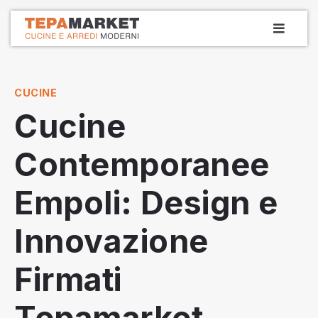
Vai
MEN
la
PRIN
Tepamarket
Cucine e arredamenti dal 1979
contenuto
CUCINE
Cucine
Contemporanee
Empoli: Design e
Innovazione
Firmati