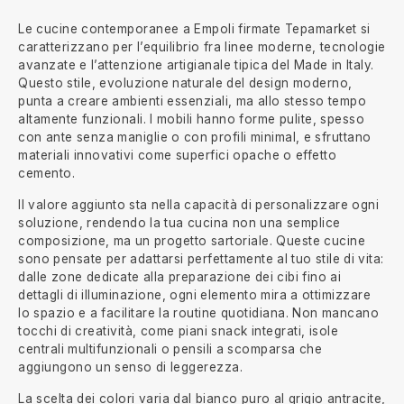
Le cucine contemporanee a Empoli firmate Tepamarket si
caratterizzano per l’equilibrio fra linee moderne, tecnologie
avanzate e l’attenzione artigianale tipica del Made in Italy.
Questo stile, evoluzione naturale del design moderno,
punta a creare ambienti essenziali, ma allo stesso tempo
altamente funzionali. I mobili hanno forme pulite, spesso
con ante senza maniglie o con profili minimal, e sfruttano
materiali innovativi come superfici opache o effetto
cemento.
Il valore aggiunto sta nella capacità di personalizzare ogni
soluzione, rendendo la tua cucina non una semplice
composizione, ma un progetto sartoriale. Queste cucine
sono pensate per adattarsi perfettamente al tuo stile di vita:
dalle zone dedicate alla preparazione dei cibi fino ai
dettagli di illuminazione, ogni elemento mira a ottimizzare
lo spazio e a facilitare la routine quotidiana. Non mancano
tocchi di creatività, come piani snack integrati, isole
centrali multifunzionali o pensili a scomparsa che
aggiungono un senso di leggerezza.
La scelta dei colori varia dal bianco puro al grigio antracite,