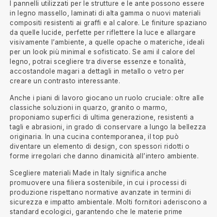
I pannelli utilizzati per le strutture e le ante possono essere
in legno massello, laminati di alta gamma o nuovi materiali
compositi resistenti ai graffi e al calore. Le finiture spaziano
da quelle lucide, perfette per riflettere la luce e allargare
visivamente l’ambiente, a quelle opache o materiche, ideali
per un look più minimal e sofisticato. Se ami il calore del
legno, potrai scegliere tra diverse essenze e tonalità,
accostandole magari a dettagli in metallo o vetro per
creare un contrasto interessante.
Anche i piani di lavoro giocano un ruolo cruciale: oltre alle
classiche soluzioni in quarzo, granito o marmo,
proponiamo superfici di ultima generazione, resistenti a
tagli e abrasioni, in grado di conservare a lungo la bellezza
originaria. In una cucina contemporanea, il top può
diventare un elemento di design, con spessori ridotti o
forme irregolari che danno dinamicità all’intero ambiente.
Scegliere materiali Made in Italy significa anche
promuovere una filiera sostenibile, in cui i processi di
produzione rispettano normative avanzate in termini di
sicurezza e impatto ambientale. Molti fornitori aderiscono a
standard ecologici, garantendo che le materie prime