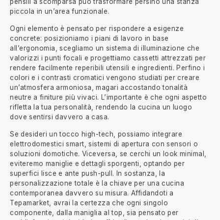
pensili a scomparsa può trasformare persino una stanza
piccola in un’area funzionale.
Ogni elemento è pensato per rispondere a esigenze
concrete: posizioniamo i piani di lavoro in base
all’ergonomia, scegliamo un sistema di illuminazione che
valorizzi i punti focali e progettiamo cassetti attrezzati per
rendere facilmente reperibili utensili e ingredienti. Perfino i
colori e i contrasti cromatici vengono studiati per creare
un’atmosfera armoniosa, magari accostando tonalità
neutre a finiture più vivaci. L’importante è che ogni aspetto
rifletta la tua personalità, rendendo la cucina un luogo
dove sentirsi davvero a casa.
Se desideri un tocco high-tech, possiamo integrare
elettrodomestici smart, sistemi di apertura con sensori o
soluzioni domotiche. Viceversa, se cerchi un look minimal,
eviteremo maniglie e dettagli sporgenti, optando per
superfici lisce e ante push-pull. In sostanza, la
personalizzazione totale è la chiave per una cucina
contemporanea davvero su misura. Affidandoti a
Tepamarket, avrai la certezza che ogni singolo
componente, dalla maniglia al top, sia pensato per