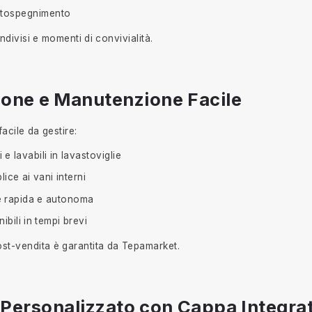
utospegnimento
ndivisi e momenti di convivialità.
zione e Manutenzione Facile
acile da gestire:
li e lavabili in lavastoviglie
ce ai vani interni
 rapida e autonoma
ibili in tempi brevi
ost-vendita è garantita da Tepamarket.
o Personalizzato con Cappa Integra