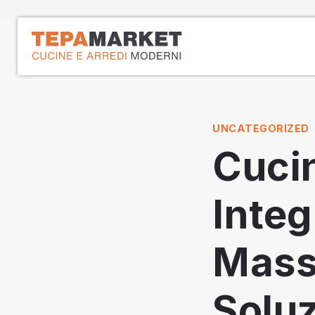
Vai
la
contenuto
Tepamarket
Cucine e arredamenti dal 1979
UNCATEGORIZED
Cuci
Integ
Massi
Soluz