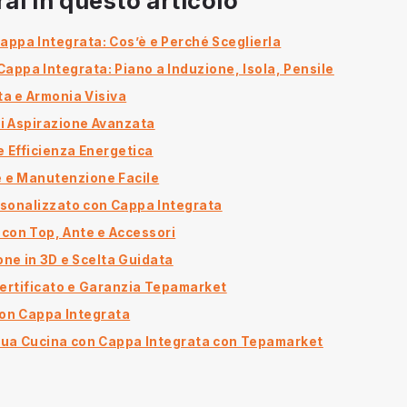
ai in questo articolo
appa Integrata: Cos’è e Perché Sceglierla
Cappa Integrata: Piano a Induzione, Isola, Pensile
ta e Armonia Visiva
i Aspirazione Avanzata
e Efficienza Energetica
e e Manutenzione Facile
sonalizzato con Cappa Integrata
con Top, Ante e Accessori
one in 3D e Scelta Guidata
ertificato e Garanzia Tepamarket
on Cappa Integrata
Tua Cucina con Cappa Integrata con Tepamarket