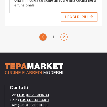
Una mini guida su come arredare una cucina bella
e funzionale.
LEGGI DI PIÙ
Paginazione
1
2
Precedenti
degli
articoli
Contatti
Tel:
(+39)0571581683
Cell:
(+39)3356814181
Fax: (+39)0571581683